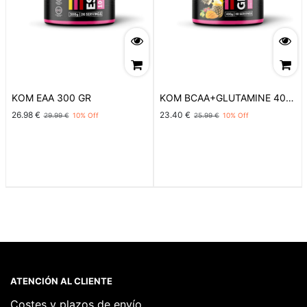
KOM EAA 300 GR
KOM BCAA+GLUTAMINE 400
GR
26.98
€
23.40
€
29.99
€
10
% Off
25.99
€
10
% Off
ATENCIÓN AL CLIENTE
Costes y plazos de envío