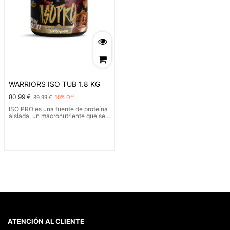
WARRIORS ISO TUB 1.8 KG
80.99
€
89.99
€
10
% Off
ISO PRO es una fuente de proteína
aislada, un macronutriente que se
caracteriza por tener una pureza
de alrededor del 90 %. El contenido
de grasas y carbohidratos que
contiene es prácticamente
inexistente. ¿Cuál es la diferencia
entre una proteína normal y una
aislada? La principal diferencia es
que la proteína aislada se obtiene
eliminando las grasas y los
carbohidratos que normalmente
están presentes en la proteína de
suero convencional.
ATENCIÓN AL CLIENTE