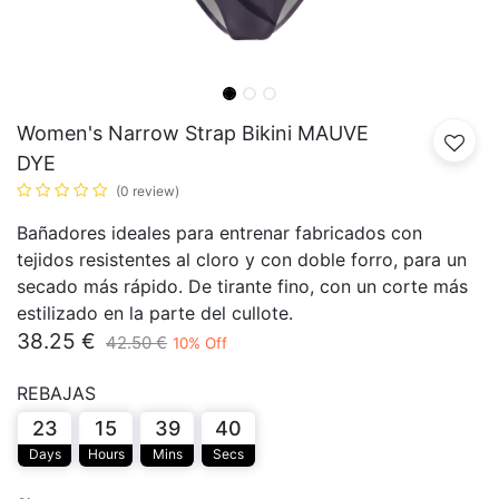
Women's Narrow Strap Bikini MAUVE
DYE
(0 review)
Bañadores ideales para entrenar fabricados con
tejidos resistentes al cloro y con doble forro, para un
secado más rápido. De tirante fino, con un corte más
estilizado en la parte del cullote.
38.25
€
42.50
€
10
% Off
REBAJAS
23
15
39
40
Days
Hours
Mins
Secs