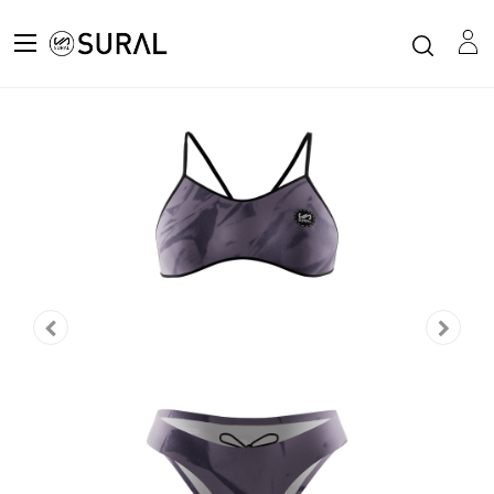
All Products
SWIM
Women's Narrow Strap Bikini MAUVE DYE