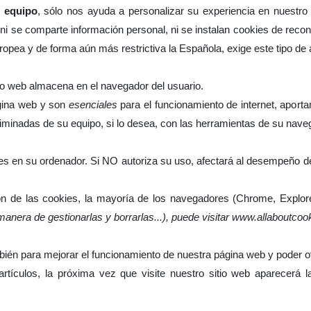
u equipo
, sólo nos ayuda a personalizar su experiencia en nuestro 
ila, ni se comparte información personal, ni se instalan cookies de r
uropea y de forma aún más restrictiva la Española, exige este tipo de
io web almacena en el navegador del usuario.
ágina web y son
esenciales
para el funcionamiento de internet, aport
liminadas de su equipo, si lo desea, con las herramientas de su nave
ies en su ordenador. Si NO autoriza su uso, afectará al desempeño de
n de las cookies, la mayoría de los navegadores (Chrome, Explorer
anera de gestionarlas y borrarlas...), puede visitar www.allaboutcoo
mbién para mejorar el funcionamiento de nuestra página web y poder o
tículos, la próxima vez que visite nuestro sitio web aparecerá la