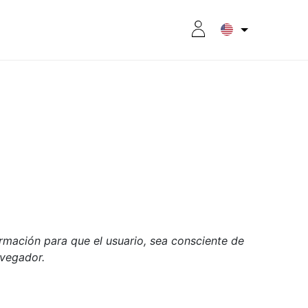
TRITION
8CPLUS
OUTLET
ormación para que el usuario, sea consciente de
avegador.