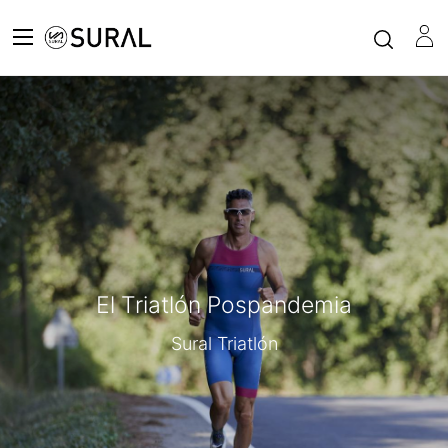
El Triatlón Pospandemia
Sural Triatlón