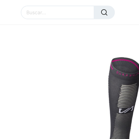
Todos los productos
Calcetín Compresivo Te
SURAL
ACCESSORIES
CU