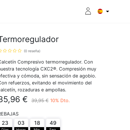
Calcetín Compresivo
RITION
8CPLUS
OUTLET
Termoregulador
(0 reseña)
Calcetín Compresivo termorregulador. Con
nuestra tecnología CXC2®. Compresión muy
efectiva y cómoda, sin sensación de agobio.
Con refuerzos, evitando el movimiento del
calcetín, rozaduras e ampollas.
35,96
€
39,95
€
10
% Dto.
REBAJAS
23
03
18
49
Días
Horas
Min.
Seg.