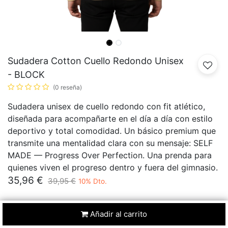
Sudadera Cotton Cuello Redondo Unisex
- BLOCK
(0 reseña)
Sudadera unisex de cuello redondo con fit atlético,
diseñada para acompañarte en el día a día con estilo
deportivo y total comodidad. Un básico premium que
transmite una mentalidad clara con su mensaje: SELF
MADE — Progress Over Perfection. Una prenda para
quienes viven el progreso dentro y fuera del gimnasio.
35,96
€
39,95
€
10
% Dto.
REBAJAS
Añadir al carrito
22
15
23
01