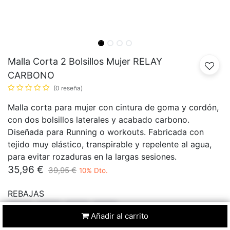
Malla Corta 2 Bolsillos Mujer RELAY
CARBONO
(0 reseña)
Malla corta para mujer con cintura de goma y cordón,
con dos bolsillos laterales y acabado carbono.
Diseñada para Running o workouts. Fabricada con
tejido muy elástico, transpirable y repelente al agua,
para evitar rozaduras en la largas sesiones.
35,96
€
39,95
€
10
% Dto.
REBAJAS
24
23
03
07
Añadir al carrito
Días
Horas
Min.
Seg.