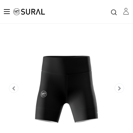
Todos los productos
Malla Corta 2 Bolsillos Mujer RELAY CARBONO