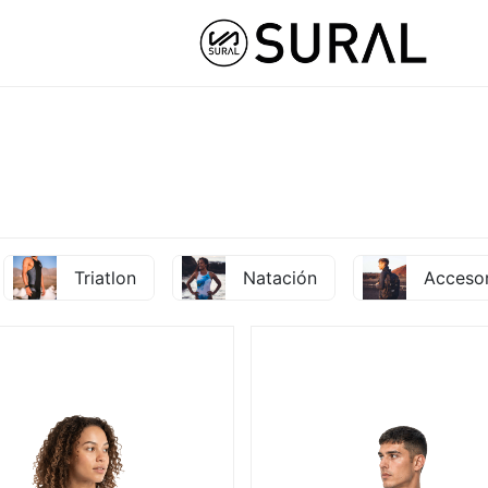
STOM
HYBRID ATHLETE ®
COLLABS
NUT
Triatlon
Natación
Acceso