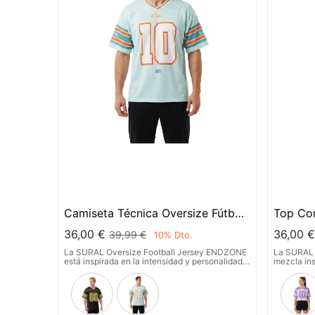
Camiseta Técnica Oversize Fútbol
Top Cor
Americano - ENDZONE
Fútbol
36,00
€
36,00
39,99
€
10
% Dto.
La SURAL Oversize Football Jersey ENDZONE
La SURAL 
está inspirada en la intensidad y personalidad
mezcla ins
del fútbol americano, reinterpretada con un
en una sil
enfoque moderno y urbano. Su diseño oversize
tejido téc
y tejido técnico transpirable ofrecen una
transpirab
combinación perfecta entre rendimiento,
entrenami
comodidad y estilo.