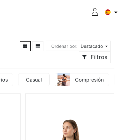
RITION
8CPLUS
OUTLET
Ordenar por:
Destacado
Filtros
rios
Casual
Compresión
Pa