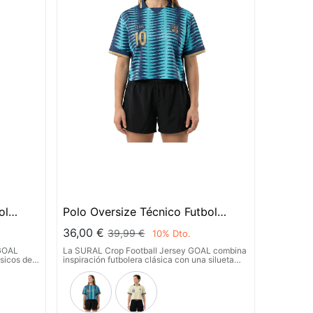
ol
Polo Oversize Técnico Futbol
Mujer - GOAL
36,00
€
39,99
€
10
% Dto.
 GOAL
La SURAL Crop Football Jersey GOAL combina
ásicos de
inspiración futbolera clásica con una silueta
a
crop contemporánea diseñada para un estilo
diario. Su
deportivo y urbano. Su tejido técnico ligero y
pirable
transpirable ofrece frescura y comodidad
imiento
durante todo el día.