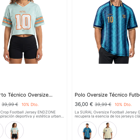
to Técnico Oversize
Polo Oversize Técnico Futb
 Americano - ENDZONE
Hombre - GOAL
€
36,00
€
39,99
€
39,99
€
10
% Dto.
10
% Dto.
Crop Football Jersey ENDZONE
La SURAL Oversize Football Jersey
piración deportiva y estética urbana
recupera la esencia de los jerseys cl
ueta crop moderna y versátil. Su
fútbol con una interpretación modern
nico ligero proporciona comodidad y
orientada al lifestyle y al rendimiento 
ilidad para acompañarte tanto en
diseño oversize y tejido técnico trans
entos como en looks casuales.
ofrecen comodidad y libertad de mov
dentro y fuera del gimnasio.