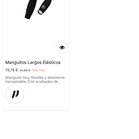
Manguitos Largos Elásticos
19,76
€
21,95
€
10
% Dto.
Manguito muy flexible y altamente
transpirable. Con acabados de
silicona, para evitar el movimiento
durante la práctica deportiva.
Doblado, cabe en cualquier bolsillo.