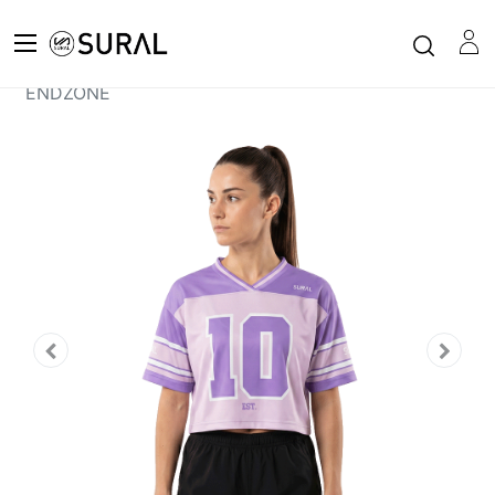
Todos los productos
XFIT
Top Corto Técnico Oversize Fútbol Americano -
ENDZONE