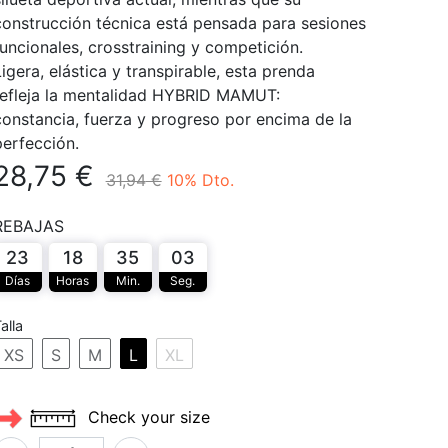
construcción técnica está pensada para sesiones
funcionales, crosstraining y competición.
igera, elástica y transpirable, esta prenda
refleja la mentalidad HYBRID MAMUT:
constancia, fuerza y progreso por encima de la
perfección.
28,75
€
31,94
€
10
% Dto.
REBAJAS
23
18
35
03
Días
Horas
Min.
Seg.
alla
XS
S
M
L
XL
Check your size