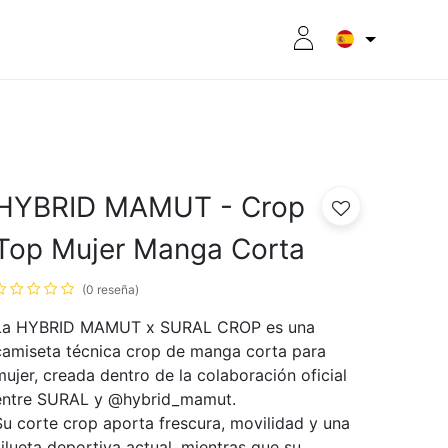
RITION
8CPLUS
OUTLET
HYBRID MAMUT - Crop
Top Mujer Manga Corta
(0 reseña)
La HYBRID MAMUT x SURAL CROP es una
camiseta técnica crop de manga corta para
mujer, creada dentro de la colaboración oficial
entre SURAL y @hybrid_mamut.
Su corte crop aporta frescura, movilidad y una
silueta deportiva actual, mientras que su