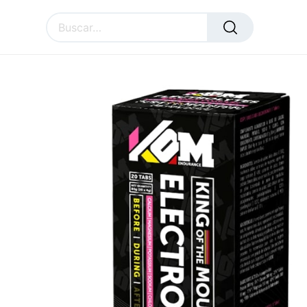
Todos los productos
KOM Endurance
KOM ELECTROLYTES BALANCE COMPLEX 2
SURAL
ACCESSORIES
CU