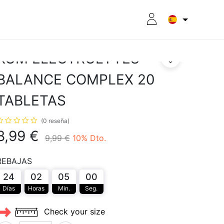
RITION
8CPLUS
OUTLET
KOM ELECTROLYTES
BALANCE COMPLEX 20
TABLETAS
(0 reseña)
8,99
€
9,99
€
10
% Dto.
REBAJAS
24
02
05
00
Días
Horas
Min.
Seg.
Check your size