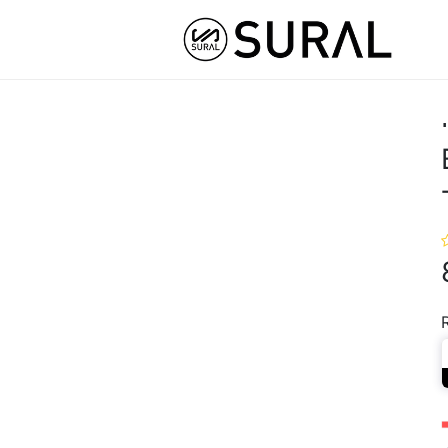
0 TABLETAS
STOM
HYBRID ATHLETE ®
COLLABS
NUT