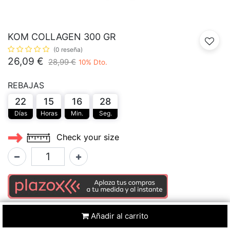
KOM COLLAGEN 300 GR
(0 reseña)
26,09
€
28,99
€
10
% Dto.
REBAJAS
22
15
16
28
Días
Horas
Min.
Seg.
Check your size
Añadir al carrito