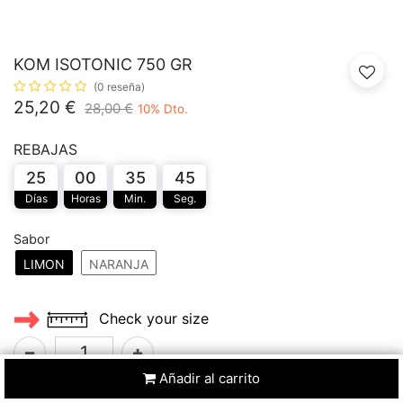
KOM ISOTONIC 750 GR
(0 reseña)
25,20
€
28,00
€
10
% Dto.
REBAJAS
25
00
35
45
Días
Horas
Min.
Seg.
Sabor
LIMON
NARANJA
Check your size
Añadir al carrito