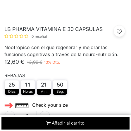
LB PHARMA VITAMINA E 30 CAPSULAS
(0 reseña)
Nootrópico con el que regenerar y mejorar las
funciones cognitivas a través de la neuro-nutrición.
12,60
€
13,99
€
10
% Dto.
REBAJAS
25
11
21
50
Días
Horas
Min.
Seg.
Check your size
Añadir al carrito