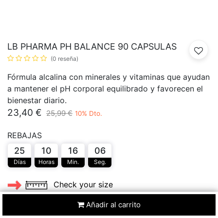
LB PHARMA PH BALANCE 90 CAPSULAS
(0 reseña)
Fórmula alcalina con minerales y vitaminas que ayudan
a mantener el pH corporal equilibrado y favorecen el
bienestar diario.
23,40
€
25,99
€
10
% Dto.
REBAJAS
25
10
16
06
Días
Horas
Min.
Seg.
Check your size
Añadir al carrito