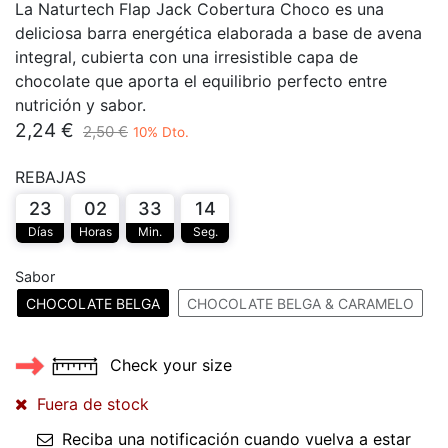
La Naturtech Flap Jack Cobertura Choco es una
deliciosa barra energética elaborada a base de avena
integral, cubierta con una irresistible capa de
chocolate que aporta el equilibrio perfecto entre
nutrición y sabor.
2,24
€
2,50
€
10
% Dto.
REBAJAS
23
02
33
14
Días
Horas
Min.
Seg.
Sabor
CHOCOLATE BELGA
CHOCOLATE BELGA & CARAMELO
Check your size
Fuera de stock
Reciba una notificación cuando vuelva a estar