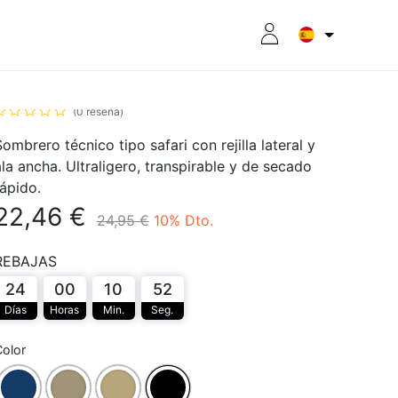
Sombrero TROPIK
RITION
8CPLUS
OUTLET
(0 reseña)
ombrero técnico tipo safari con rejilla lateral y
ala ancha. Ultraligero, transpirable y de secado
rápido.
22,46
€
24,95
€
10
% Dto.
REBAJAS
24
00
10
52
Días
Horas
Min.
Seg.
olor