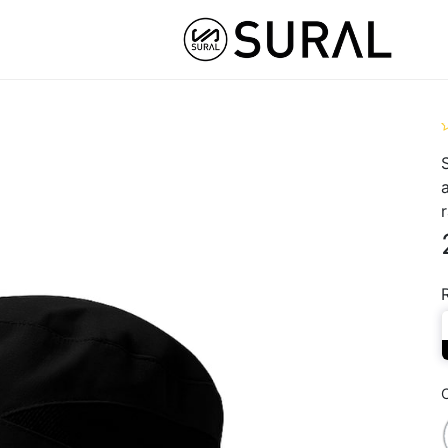
STOM
HYBRID ATHLETE ®
COLLABS
NUT
S
C