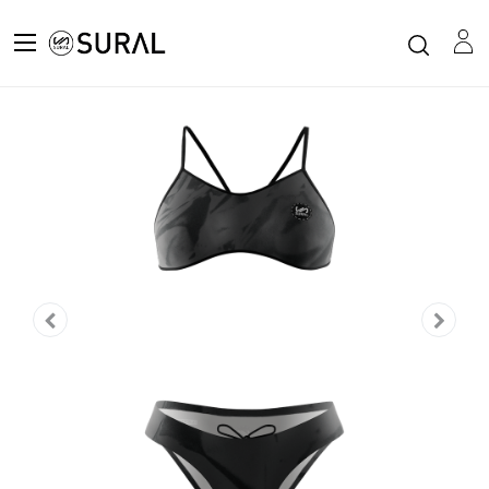
Todos los productos
Bikini Natación Mujer Tirante Estrecho BLACK DYE