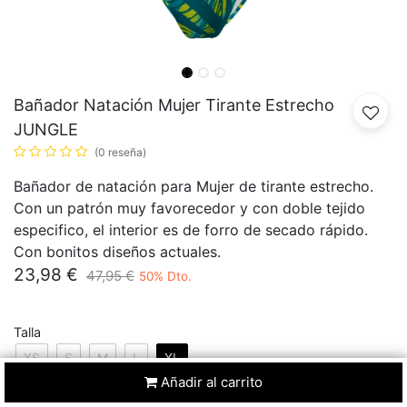
Bañador Natación Mujer Tirante Estrecho
JUNGLE
(0 reseña)
Bañador de natación para Mujer de tirante estrecho.
Con un patrón muy favorecedor y con doble tejido
especifico, el interior es de forro de secado rápido.
Con bonitos diseños actuales.
23,98
€
47,95
€
50
% Dto.
Talla
XS
S
M
L
XL
Añadir al carrito