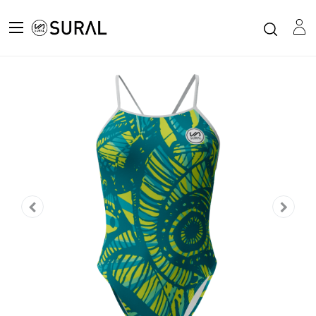
Todos los productos
Bañador Natación Mujer Tirante Estrecho JUNGLE