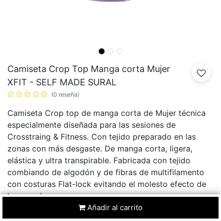
Camiseta Crop Top Manga corta Mujer
XFIT - SELF MADE SURAL
(0 reseña)
Camiseta Crop top de manga corta de Mujer técnica
especialmente diseñada para las sesiones de
Crosstraing & Fitness. Con tejido preparado en las
zonas con más desgaste. De manga corta, ligera,
elástica y ultra transpirable. Fabricada con tejido
combiando de algodón y de fibras de multifilamento
con costuras Flat-lock evitando el molesto efecto de
las rozaduras.
28,75
€
Añadir al carrito
31,94
€
10
% Dto.